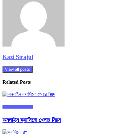
Kazi Sirajul
View all posts
Related Posts
অনলাইন ক্যাসিনো বাংলাদেশ
অনলাইন ক্যাসিনো খেলার নিয়ম